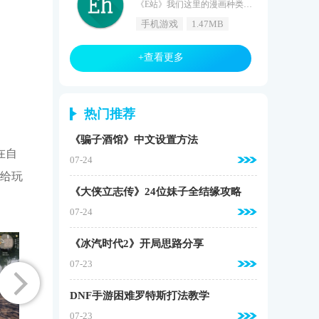
《E站》我们这里的漫画种类非常的多，比如经典的日漫、水墨风的国漫、言情的韩漫和科幻的美漫。我们这里的漫画还有着排行榜，经常是我们的国漫占据第一的榜首，说明国内用户还是喜欢国漫，喜欢的用户快来游戏窝手游网下载使用吧！E站介绍e站app是一款专为喜欢漫画的漫友打造的最新手机漫画软件，在e站手机版中，漫友们可以免费体验到各种经典火热的手机漫画，不管是大家非常喜欢日漫，还是韩漫、绅漫等等，都可以在这里看到，欢迎下载。E站亮点巨量美女视频，宅男专属福利操作简单，操作快速，随时
手机游戏
1.47MB
+查看更多
热门推荐
《骗子酒馆》中文设置方法
在自
07-24
给玩
《大侠立志传》24位妹子全结缘攻略
07-24
《冰汽时代2》开局思路分享
07-23
DNF手游困难罗特斯打法教学
07-23