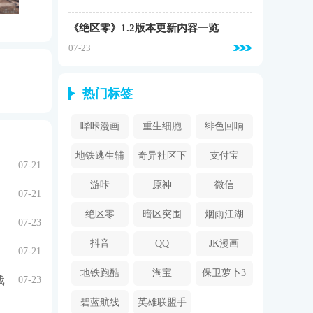
《绝区零》1.2版本更新内容一览
07-23
热门标签
哔咔漫画
重生细胞
绯色回响
2024
地铁逃生辅
奇异社区下
支付宝
07-21
助器
载安装
游咔
原神
微信
07-21
绝区零
暗区突围
烟雨江湖
07-23
抖音
QQ
JK漫画
07-21
地铁跑酷
淘宝
保卫萝卜3
戏
07-23
碧蓝航线
英雄联盟手