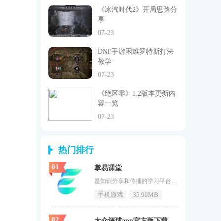
《冰汽时代2》开局思路分
享
07-23
DNF手游困难罗特斯打法
教学
07-23
《绝区零》1.2版本更新内
容一览
07-23
热门排行
01
掌易课堂
是知识分享和传播的学习平台，结合作业测验、考核统计等管理功能，满足了各行各业的教育培训需求。拥有多样化的软件功能，清新简洁的软件界面设计风格，使用的方法也是非常的简单易上手。《掌易课堂》中让你轻松学习到更多的知识，在手机上就能养成良好的学习习惯。掌易课堂软件特色即时问学生拍照上传难题，后台老师极速接题，更有交互白板双向交流，让你真正解决学习中的问题。一题一台阶，我们拒绝抄题神器，即时问让你每天进步一点点。贴心实用用户可以通过电脑、手机、平板等均可接入平台，随时随地享
手机游戏
35.90MB
02
大众评球app官方版下载