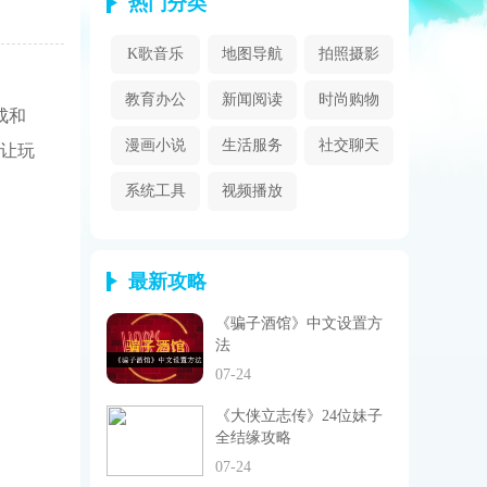
热门分类
K歌音乐
地图导航
拍照摄影
教育办公
新闻阅读
时尚购物
成和
漫画小说
生活服务
社交聊天
让玩
系统工具
视频播放
最新攻略
《骗子酒馆》中文设置方
法
07-24
《大侠立志传》24位妹子
全结缘攻略
07-24