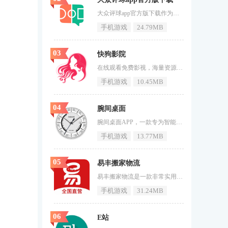
大众评球app官方版下载作为一款针对足球爱好者的社区应用，通过不断优化创新，已经在市场中树立了一定的品牌形象。它凭借简洁美观的界面设计、及时准确的信息聚合、专业深入的赛事解析、丰富实用的功能以及良好的社区氛围等优势，吸引了大量足球爱好者的关注和喜爱。感兴趣的小伙伴赶快下载最新的软件版本吧。大众评球软件特点1.提供专业足球评论员的深度解析，帮助用户更深入地理解比赛。2.为了满足用户对更多比赛数据和实时新闻的需求，增加更多的比赛数据和实时新闻推送。3.大众评球可能会与更多
手机游戏
24.79MB
03
快狗影院
在线观看免费影视，海量资源随意下载。《快狗影院》在这里拥有海量的影视进行观看，海量的资源可以免费下载。你的追剧体验相当的不错，打开手机就能观看影视的资源，所有你喜欢的资源都免费提供给你，还有大量有趣的影视内容体验。如果喜欢这款软件的用户不要在犹豫了快来71游戏网下载吧。快狗影院特色1、快狗影院一键将您喜欢的电影缓存在本地视频中，可以实现更多的批处理管理，操作非常简单。2、在线缓存包含在线电视连续剧等资源，因此您可以随时查找自己喜欢的电影，进行免费观看。3、免费观看最新
手机游戏
10.45MB
04
腕间桌面
腕间桌面APP，一款专为智能手表用户量身打造的个性化桌面软件，它以其强大的兼容性和丰富的自定义功能赢得了广大用户的青睐。无论是安卓还是非AppleWatch的智能手表，都能轻松适配腕间桌面，实现一键换装，让您的手表表盘焕然一新。软件界面简洁直观，操作流畅便捷，支持用户自由设置表盘样式、应用布局及屏幕亮度等，满足个性化需求。腕间桌面还具备自动时间校准、通知管理等功能，让您的手表更加智能、实用。腕间桌面APP怎么使用1、进入软件以后我们需要给予腕间桌面app的所有权限；2
手机游戏
13.77MB
05
易丰搬家物流
易丰搬家物流是一款非常实用的搬家服务应用，可以满足用户在全国各地搬家的需求。通过这款APP，用户可以轻松地一键预约，非常方便，尤其是对于繁忙的城市人群。软件界面简洁明了，用户可以快速找到自己需要的功能，如查看订单、预约搬家等。易丰搬家还提供专业的包装、拆装和搬运服务，涵盖了多种搬家需求，包括跨城、同城、办公搬迁等，服务的多样性令人满意。计费规则明确，用户在使用过程中不会对隐性收费感到不安，搬家更放心。怎么下单1、打开易丰搬家物流，登录自己的账号；2、我们设置从哪里搬出，
手机游戏
31.24MB
06
E站