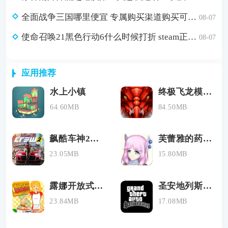
全面战争三国哪里便宜 专属购买渠道购买可省179元
08-07
使命召唤21黑色行动6什么时候打折 steam正版游戏低价购买渠道分享
08-07
应用推荐
水上小镇
终极飞龙模拟器
64.60MB
84.50MB
飙酷车神2下载手机免费
芙蕾雅的药水工坊无限材料
23.05MB
15.80MB
露娜开放式厨房
圣安地列斯手机版下载
23.84MB
17.08MB