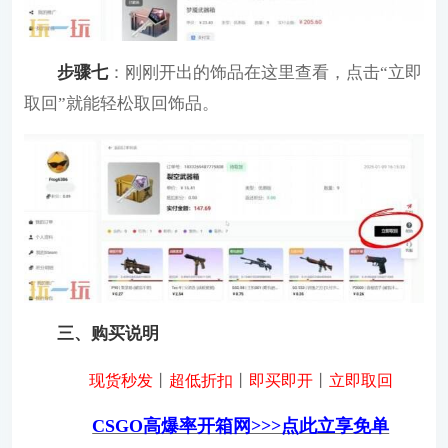
步骤七
：刚刚开出的饰品在这里查看，点击“立即
取回”就能轻松取回饰品。
三、购买说明
现货秒发
丨
超低折扣
丨
即买即开
丨
立即取回
CSGO高爆率开箱网>>>点此立享免单