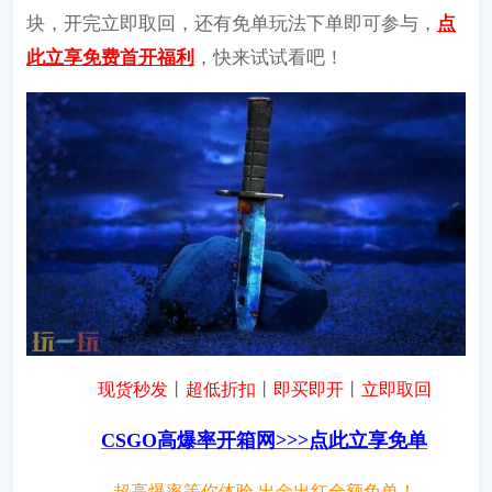
块，开完立即取回，还有免单玩法下单即可参与，
点
此立享免费首开福利
，快来试试看吧！
现货秒发
丨
超低折扣
丨
即买即开
丨
立即取回
CSGO高爆率开箱网>>>点此立享免单
超高爆率等你体验 出金出红全额免单！