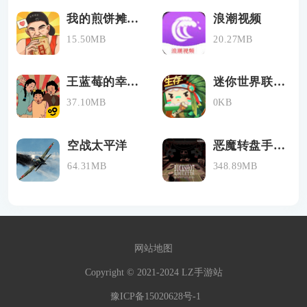
我的煎饼摊无广告版
浪潮视频
15.50MB
20.27MB
王蓝莓的幸福生活
迷你世界联机版老版本
37.10MB
0KB
空战太平洋
恶魔转盘手机版下载
64.31MB
348.89MB
网站地图
Copyright © 2021-2024 LZ手游站
豫ICP备15020628号-1