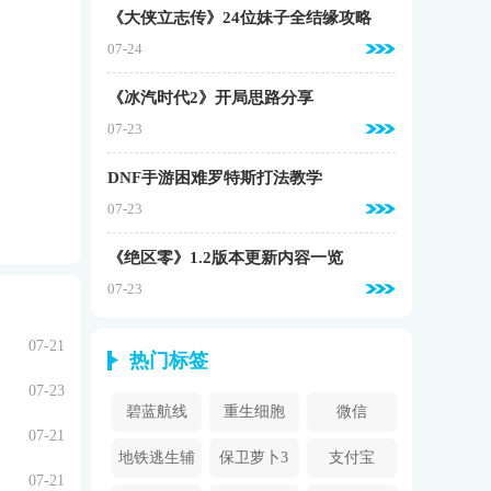
《大侠立志传》24位妹子全结缘攻略
07-24
《冰汽时代2》开局思路分享
07-23
DNF手游困难罗特斯打法教学
07-23
《绝区零》1.2版本更新内容一览
07-23
07-21
热门标签
07-23
碧蓝航线
重生细胞
微信
07-21
地铁逃生辅
保卫萝卜3
支付宝
07-21