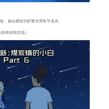
链，她会赠送钓虾蟹专用鱼竿道具。
为游戏初期支线)。