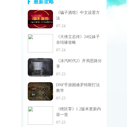
最新攻略
《骗子酒馆》中文设置方
法
07-24
《大侠立志传》24位妹子
全结缘攻略
07-24
《冰汽时代2》开局思路分
享
07-23
DNF手游困难罗特斯打法
教学
07-23
《绝区零》1.2版本更新内
容一览
07-23