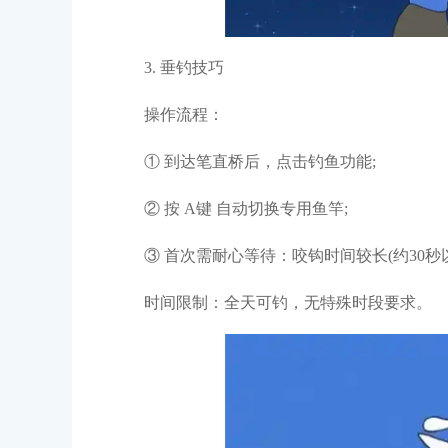
3. 垂钓技巧
操作流程：
① 到达笔直桥后，点击钓鱼功能;
② 按 A键 自动切换专用鱼竿;
③ 首次需耐心等待：咬钩时间较长(约30
时间限制：全天可钓，无特殊时段要求。