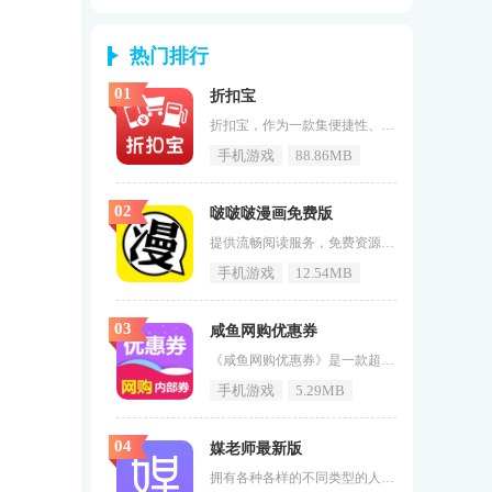
热门排行
01
折扣宝
折扣宝，作为一款集便捷性、丰富性与优惠性于一体的网购平台，已经赢得了广大消费者的青睐。它不仅提供了海量的商品种类，让用户能够轻松找到心仪的商品，还通过大量的优惠券和促销活动，为用户带来了实实在在的购物优惠。无论是日常用品、时尚服饰，还是家居家电、美食特产，折扣宝都能满足用户的多样化需求。其个性化的推荐系统更是能够根据用户的购物历史和偏好，智能推送用户可能感兴趣的商品，让购物变得更加贴心和高效。折扣宝还注重用户体验，简洁明了的界面设计和流畅的购物流程，让用户能够享受到轻松愉快的
手机游戏
88.86MB
02
啵啵啵漫画免费版
提供流畅阅读服务，免费资源在线观看。《啵啵啵漫画免费版》打造出非常舒适的漫画阅读平台，你可以自定义属于你个人的漫画阅读模式，整体的观看感觉相当的方便，在这里拥有海量的内容可以体验。打开软件就可以直接进行阅读。如果喜欢这款软件的用户不要在犹豫了快来71游戏网下载吧。啵啵啵漫画免费版特色1、啵啵啵漫画免费版让观看漫画更加轻松，海量的内容让你无需辛苦找资源观看。2、在阅读漫画的过程中，没有任何限制或障碍，你可以享受高清的画质体验。3、丰富的阅读资源足以满足漫画迷的需求，你
手机游戏
12.54MB
03
咸鱼网购优惠券
《咸鱼网购优惠券》是一款超级实用的购物软件，在这款软件中有着非常丰富的商品资源，商品种类十分的分复古，不管是日用百货还是母婴用品等等都是应有尽有，并且可以轻松的找到自己需要的商品，只要自己想买就能够轻松的购买，还有各种非常实用的优惠券可以领取，让购买更加的省钱。咸鱼网购优惠券软件特色1、软件中的优惠券种类十分的丰富，能够帮助用户更好的省钱，让购买更加的方便。2、软件中的折扣力度十分大，并且所有的商品都是实时更新的，满足用户的日常需求。3、种类十分的齐全，只要自己需要的
手机游戏
5.29MB
04
媒老师最新版
拥有各种各样的不同类型的人群都汇集在一起，多样化的软件功能，独特的视频聊天互动进行相亲，还有着专属的红娘全程陪同，让你不会因为找不到话题和把话题聊死而出现尴尬处境。《媒老师最新版》中每个用户都是实名认证，不存在照骗的现象出现，让你更清楚的认识你的另一半。媒老师最新版特色交友认识的让你的感情生活更加美好。线上可以分享自己的实时动态，体验生活，享受乐趣；线上进行互动，可以认识来自不同地区的用户，相亲更有效；视频直播进行相亲，聊天更加的真实，聊天更有乐趣；媒老师最新版亮