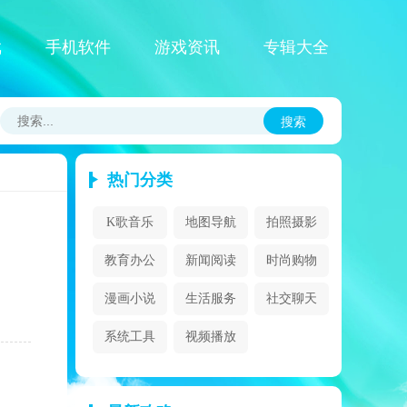
戏
手机软件
游戏资讯
专辑大全
搜索
热门分类
K歌音乐
地图导航
拍照摄影
教育办公
新闻阅读
时尚购物
漫画小说
生活服务
社交聊天
系统工具
视频播放