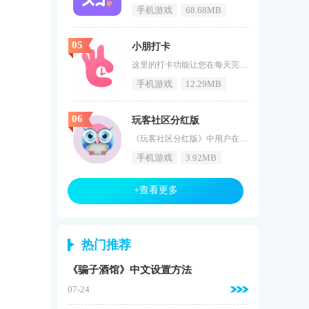
手机游戏
68.68MB
05
小朋打卡
这里的打卡功能让您在每天完成任务的过程中养成良好的生活习惯，这样您就可以彻底的摆脱以前懒散的生活方式了。《小朋打卡》为大家的生活提供管理制约服务的手机软件之中，让自己的每一天都可以过的充实。小朋打卡介绍小朋打卡app官方版，这个软件可以有效的帮助大家养成更多好习惯，这里为大家提供的是各种各样的任务，用户们需要完成任务，就要在线上打卡，用户们只要是打卡通过经获得很多的奖励。有了这个软件，就能够帮助用户更好的完成每天的任务，这样就能够更好的养成很多良好的习惯。这个平台为大家展
手机游戏
12.29MB
06
玩客社区分红版
《玩客社区分红版》中用户在第一次成功登录自己的账号后，就可以获得一个新人红包，能够随机的开出佣金奖励，并且在这里用户不需要担心有风险，因为不需要你花一分钱，也不需要投资成本，只需要不断的推广，让更多的用户注册后，你就可以不断的升级你的等级了。玩客社区分红版特色每天登录获取任务并完成任务以赚钱；有很多种任务，你可以选择一个合适的来赚钱；玩客社区分红版中有多种玩法，完全自由参与体验。有很多项目和非常丰厚的促销奖励，而且收入远远超过同类产品。推广有效用户玩客币+50，推
手机游戏
3.92MB
+查看更多
热门推荐
《骗子酒馆》中文设置方法
07-24