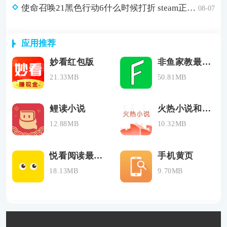
使命召唤21黑色行动6什么时候打折 steam正版游戏低价购买渠道分享
08-07
应用推荐
妙看红包版
非鱼家教最新版
21.33MB
50.81MB
鲤读小说
火热小说和谐版
12.88MB
10.32MB
悦看阅读最新版
手机黄页
18.13MB
9.70MB