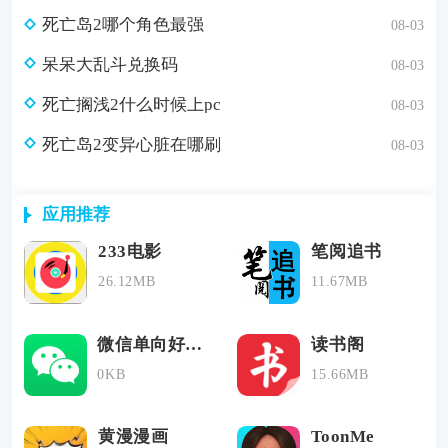
死亡岛2哪个角色最强
08-03
呆呆大乱斗兑换码
08-03
死亡搁浅2什么时候上pc
08-03
死亡岛2变异心脏在哪刷
08-03
应用推荐
233电影
笔阅追书
26.12MB
11.67MB
微信单向好友检测工具
读书阁
0KB
15.66MB
黄漫漫画
ToonMe