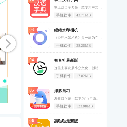
掌上汉语字典是一款专为中文学习者设计的实用性汉字查询软件。它集合了拼音、笔画、部首等多种查询方式，能够迅速满足用户在日常生活中遇到的各种汉字查询需求。这款APP不仅收录了超过3万个汉字，涵盖了现代汉语通用字、常用字、文言用字及生僻字，还提供了标准读音播放、人声朗读等功能，帮助用户准确掌握汉字发音。掌上汉语字典还具备模糊搜索功能，用户可以通过输入汉字的拼音、注音、五笔等编码进行快速检索，大大提高了查询效率。其界面设计简洁明了，操作便捷，使得用户能够轻松上手。掌上汉语字典软件风
手机软件
43.71MB
03
经纬水印相机
《经纬水印相机》是一款为在线添加水印的手机软件，在这个软件中，你可以看到这个软件的与众不同，大家可以把每个地方拿出来，拿出手机打开软件查一下该区域，然后就可以显示拍摄时间了，里面有位置信息等等都可以看到，软件功能极其的丰富的。经纬水印相机介绍1、现在拍摄，通过现场不同的风景，可以看到里面的内容更多，也得到了很多的观看和使用。2、经纬水印相机软件考勤，也可以考勤，大家可以看到自己的考勤信息，这是非常的方便的。3、攻略管理，配合不同的工程方法，让大家通过软件有很好的体验和
手机软件
38.28MB
04
初音社最新版
这里主要发展小众文化，创站者是初音未来的忠实粉丝，还有着几位管理员用爱发电。《初音社最新版》我们这里的人都非常喜欢初音，所以这里的初音未来漫画最多、最全，喜欢的用户快来游戏窝手游网下载使用吧！初音社最新版介绍优质的线上漫画阅读软件，在这里有着丰富多彩的类型，在手机上快速了解全部的内容，也是大家一直想要的，除了大量精彩作品免费提供之外，更多的是对于其他阅读设置功能的体验，一键就能拥有不错的享受，任何时候都能很好的完成使用。初音社最新版亮点可获得海量个性化推荐，帮助寻找优
手机软件
17.02MB
05
海豚自习
海豚自习是一款专为4-9年级学生量身定制的学习软件。通过与学校教材和学习进度同步的课程和资料，帮助学生系统学习知识。软件采用沉浸式互动动画，让学习变得有趣，提高学生的参与感。定制自学路径功能可以根据学生的个人掌握情况生成专属的学习路径，帮助学生高效学习。软件还提供清单清单、月历查看和桌面提醒小部件等实用工具，帮助学生进行时间管理和任务安排。海豚自习软件内容1、海豚自习是一款专为4-9年级学生设计的学习软件，提供与学校教材和学习进度同步的课程和资料。2、软件采用沉浸
手机软件
123.98MB
06
惠哒哒最新版