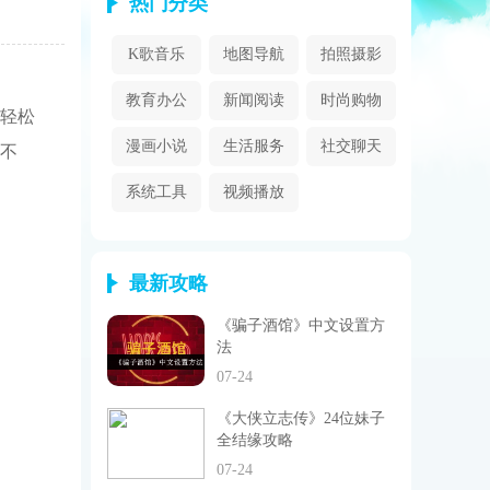
热门分类
K歌音乐
地图导航
拍照摄影
教育办公
新闻阅读
时尚购物
轻松
漫画小说
生活服务
社交聊天
不
系统工具
视频播放
最新攻略
《骗子酒馆》中文设置方
法
07-24
《大侠立志传》24位妹子
全结缘攻略
07-24