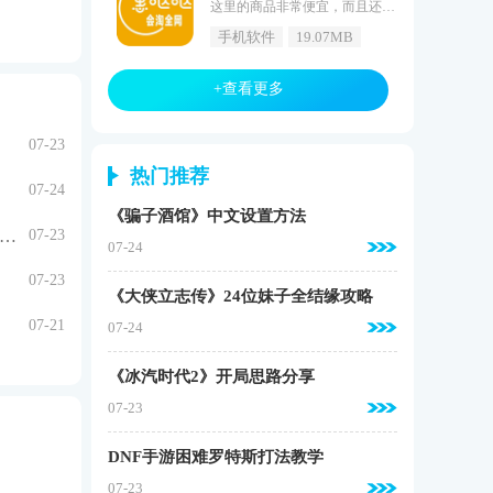
这里的商品非常便宜，而且还都是质量有保障的，经过平台审核过的。《惠哒哒最新版》还有着买家评论，保证都是真人，通过评论你就可以知道这个商品好不好了，也可以与买家聊聊，让你可以更具体的告诉你详细的信息。惠哒哒最新版介绍惠哒哒app是一个针对广大的消费者开发的自购省钱应用，用户可以使用这款软件查看最新的商品推荐，同时为消费者提供了海量的内部优惠券，同时分享商品还可以获得高额返利，让你买的越多，省的越多。惠哒哒最新版亮点自然裂变，被动膨胀由于平台代理模式的设计，用户和用户可
手机软件
19.07MB
+查看更多
07-23
热门推荐
07-24
《骗子酒馆》中文设置方法
原神》5.0培养攻略培养攻略 夏沃蕾一图流养成攻略
07-23
07-24
07-23
《大侠立志传》24位妹子全结缘攻略
07-21
07-24
《冰汽时代2》开局思路分享
07-23
DNF手游困难罗特斯打法教学
07-23