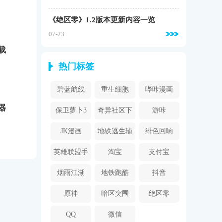
《绝区零》1.2版本更新内容一览
07-23
载
热门标签
碧蓝航线
重生细胞
哔咔漫画
器
2024
保卫萝卜3
奇异社区下
游咔
载安装
JK漫画
地铁逃生辅
绯色回响
助器
英雄联盟手
淘宝
支付宝
游
烟雨江湖
地铁跑酷
抖音
原神
暗区突围
绝区零
QQ
微信