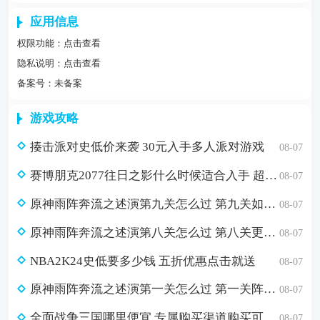
应用信息
权限功能：
点击查看
隐私说明：
点击查看
备案号：未备案
游戏攻略
揍击派对史低价来袭 30元入手多人派对游戏
08-07
赛博朋克2077往日之影什么时候适合入手 超值折扣98元入手方法介绍
08-07
原神雨阵奔流之述演第九关怎么过 第九关如从山间落下的雨滴通关攻略
08-07
原神雨阵奔流之述演第八关怎么过 第八关更多火力更少损伤通关攻略
08-07
NBA2K24史低要多少钱 五折优惠点击就送
08-07
原神雨阵奔流之述演第一关怎么过 第一关阵线的形成通关攻略
08-07
全面战争三国哪里便宜 专属购买渠道购买可省179元
08-07