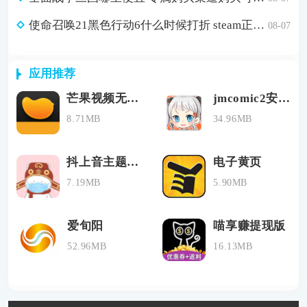
使命召唤21黑色行动6什么时候打折 steam正版游戏低价购买渠道分享
08-07
应用推荐
芒果视频无限制次数
jmcomic2安装包1.6.9最新版
8.71MB
34.96MB
抖上音主题壁纸
电子黄页
7.19MB
5.90MB
爱旬阳
喵享赚提现版
52.96MB
16.13MB