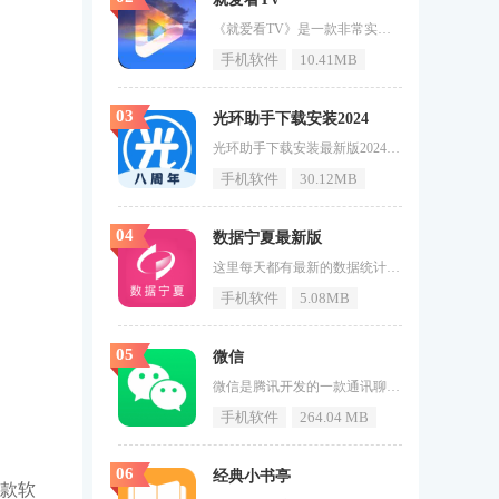
《就爱看TV》是一款非常实用的看电影和电视的软件，在这里，您可以找到您想全天24小时观看的视频，丰富的电影免费提供，还有海量频道大家可以换，或者你有喜欢看的电影，可以直接输入名字或者主演名字进行搜索，可以快速找到自己喜欢看的视频。就爱看TV特色1、电影分类，所有电影分类，用户可以轻松找到自己喜欢看的视频。2、搜索视频，可以搜索所有想看的视频，也可以输入主演姓名搜索。3、推荐视频，每天在首页，我们都会根据您看过的其他视频为您推荐相关的热门视频。就爱看TV亮点1、
手机软件
10.41MB
03
光环助手下载安装2024
光环助手下载安装最新版2024是一款综合性的手机盒子资源下载软件，专为游戏爱好者设计。光环助手下载安装最新版2024集成了多种功能和服务，致力于为用户提供全方位的游戏体验。光环助手下载安装最新版2024是一个全面且实用的工具，不仅满足了游戏爱好者对资讯和攻略的需求，而且通过便捷的游戏下载服务，进一步提升了玩家的游戏生活质量。无论是新手玩家还是资深游戏迷，都能从中获益，享受更加丰富多彩的游戏世界。感兴趣的小伙伴赶快下载最新的软件版本吧。开发者广州加兔网络科技有限公司备案号粤
手机软件
30.12MB
04
数据宁夏最新版
这里每天都有最新的数据统计流出，让你可以更加懂宁夏的本地情况。《数据宁夏最新版》有着大量专业的团队，每天都进行数据分析，让你得到最一目了然的行情，喜欢的用户快来游戏窝手游网下载使用吧！数据宁夏最新版介绍数据宁夏app是一款为你展示居民各类经济情况的应用，数据宁夏软件上可以查询到各专业领域的主要指标，按照个人需求提供个性化统计图表，数据宁夏让数据可视化。数据宁夏最新版亮点每月25日前公布月度数据，包括：规模以上工业增加值增长率、规模以上工业企业经济效益指标（错月发布）
手机软件
5.08MB
05
微信
微信是腾讯开发的一款通讯聊天软件。它提供各种信息形式，如语音短信、视频、图片和文本。与QQ相比，微信的界面更简单、更高效，更倾向于面向商务人士。用户可以通过微信与朋友交流，享受全球优质通话服务。微信还有丰富的表情符号商店，用户可以使用各种表情符号为聊天增添乐趣。微信还加强了反骚扰功能，以保护用户的隐私和安全。微信软件内容微信支持发送多种类型的信息，如语音短信、视频、图片和文本。2.用户可以进行单聊和群聊，还可以根据地理位置找到附近的人，提供新的移动通信体验。3.
手机软件
264.04 MB
06
经典小书亭
款软