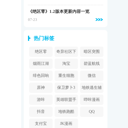
《绝区零》1.2版本更新内容一览
07-23
热门标签
绝区零
奇异社区下
暗区突围
载安装
烟雨江湖
淘宝
碧蓝航线
绯色回响
重生细胞
微信
原神
保卫萝卜3
地铁逃生辅
助器
游咔
英雄联盟手
哔咔漫画
游
2024
抖音
地铁跑酷
QQ
支付宝
JK漫画