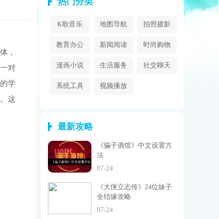
热门分类
K歌音乐
地图导航
拍照摄影
教育办公
新闻阅读
时尚购物
体，
漫画小说
生活服务
社交聊天
一对
的学
系统工具
视频播放
。这
最新攻略
《骗子酒馆》中文设置方
法
07-24
《大侠立志传》24位妹子
全结缘攻略
07-24