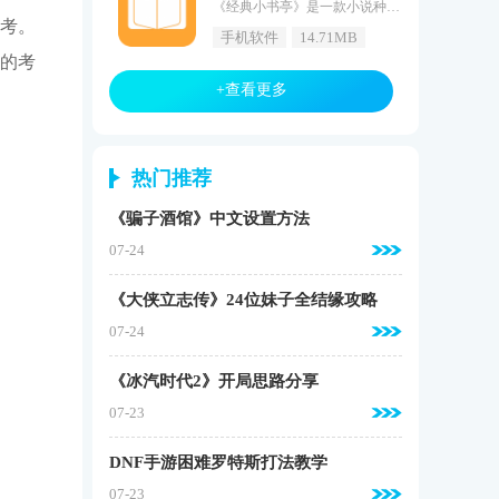
《经典小书亭》是一款小说种类非常丰富的阅读小说软件，在这款游戏中有着各种不同的小说可供用户选择阅读，这里所有的小说资源都是免费的，还有多种不同的阅读模式可以选择，能够为用户打造出一个最为精彩的阅读过程，并且给整个软件没有任何的广告烦恼，让阅读更加的舒心。经典小书亭软件详情1、软件中有着各种不同的小说资源，每一个小说都是网上非常热门的。2、丰富的阅读功能可以选择，用户可以选择合适的模式让阅读更加方便。3、软件中所有的小说更新速度都是非常迅速的，让用户可以第一时间观看。
考。
手机软件
14.71MB
的考
+查看更多
热门推荐
《骗子酒馆》中文设置方法
07-24
《大侠立志传》24位妹子全结缘攻略
07-24
《冰汽时代2》开局思路分享
07-23
DNF手游困难罗特斯打法教学
07-23