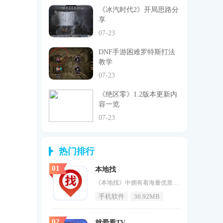
《冰汽时代2》开局思路分
享
07-23
DNF手游困难罗特斯打法
教学
07-23
《绝区零》1.2版本更新内
容一览
07-23
热门排行
01
本地找
《本地找》中拥有着海量优质，热门的生活资讯题材的内容，而且这里还有这各种各样的不同类型的小视频作品，搞笑视频，娱乐文章，旅行日记等等，并且每天都会准时的更新最热门的生活资讯信息，感兴趣的用户一起来看最新的信息吧。本地找特色本地信息，侧线快车，关注本地信息海量内容，精准推送，更多渠道，更多素材收入帮助您详细记录兑换清单和金币清单任务中心，每天在线接管最新的新手任务热门视频，精彩，时事焦点，搞笑视频本地找APP的主页提供推荐、本地、保健、历史、儿童保育、旅游等每天
手机软件
36.92MB
02
就爱看TV