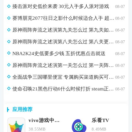
揍击派对史低价来袭 30元入手多人派对游戏
08-07
赛博朋克2077往日之影什么时候适合入手 超值折扣98元入手方法介绍
08-07
原神雨阵奔流之述演第九关怎么过 第九关如从山间落下的雨滴通关攻略
08-07
原神雨阵奔流之述演第八关怎么过 第八关更多火力更少损伤通关攻略
08-07
NBA2K24史低要多少钱 五折优惠点击就送
08-07
原神雨阵奔流之述演第一关怎么过 第一关阵线的形成通关攻略
08-07
全面战争三国哪里便宜 专属购买渠道购买可省179元
08-07
使命召唤21黑色行动6什么时候打折 steam正版游戏低价购买渠道分享
08-07
应用推荐
vivo游戏中心2020旧版
乐看TV
38.55MB
8.49MB