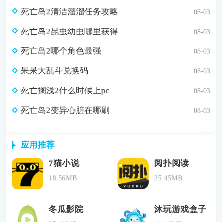
死亡岛2清洁溜溜任务攻略
08-03
死亡岛2昆虫幼虫哪里获得
08-03
死亡岛2哪个角色最强
08-03
呆呆大乱斗兑换码
08-03
死亡搁浅2什么时候上pc
08-03
死亡岛2变异心脏在哪刷
08-03
应用推荐
7猫小说
阅扑阅读
18.56MB
25.45MB
冬瓜影院
沐玩游戏盒子