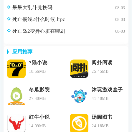
呆呆大乱斗兑换码
08-03
死亡搁浅2什么时候上pc
08-03
死亡岛2变异心脏在哪刷
08-03
应用推荐
7猫小说
阅扑阅读
18.56MB
25.45MB
冬瓜影院
沐玩游戏盒子
27.40MB
41.40MB
红牛小说
汤圆图书
14.09MB
24.18MB