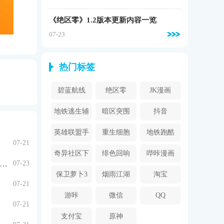
《绝区零》1.2版本更新内容一览
07-23
热门标签
碧蓝航线
绝区零
JK漫画
地铁逃生辅
暗区突围
抖音
助器
英雄联盟手
重生细胞
地铁跑酷
07-21
游
奇异社区下
绯色回响
哔咔漫画
原神》5.0培养攻略培养攻略 夏沃蕾一图流养成攻略
07-23
载安装
2024
保卫萝卜3
烟雨江湖
淘宝
07-21
游咔
微信
QQ
07-21
支付宝
原神