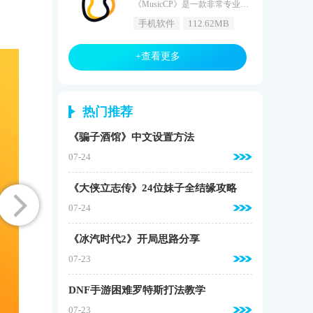
《MusicCP》是一款非常专业的音乐教学软件，有了这款软件，音乐爱好者无需注册即可享受最专业的音乐教学资源，降低了音乐学习的门槛，软件的教学非常多元化，软件里面的教学环境也是极其的丰富的，音乐资源也是非常的丰富的，感兴趣的赶紧来下载吧。MusicCP功能1、音乐教学，这里有专业的音乐教学功能，让喜欢音乐的人可以学习专业的音乐。2、系统的教材，系统的音乐教材，可以从无到有培养用户的音乐知识和乐理基础。3、乐器模拟，软件基于智能3d技术，为您模拟多种乐器，随心选择。M
手机软件
112.62MB
+查看更多
热门推荐
《骗子酒馆》中文设置方法
07-24
《大侠立志传》24位妹子全结缘攻略
07-24
《冰汽时代2》开局思路分享
07-23
DNF手游困难罗特斯打法教学
07-23