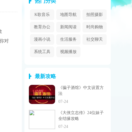
热门分类
K歌音乐
地图导航
拍照摄影
教育办公
新闻阅读
时尚购物
教
漫画小说
生活服务
社交聊天
你对
系统工具
视频播放
最新攻略
《骗子酒馆》中文设置方
法
07-24
《大侠立志传》24位妹子
全结缘攻略
07-24