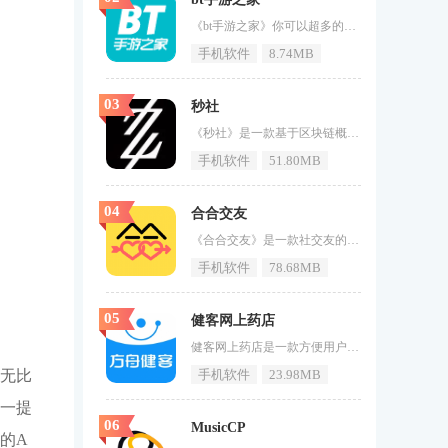
《bt手游之家》你可以超多的游戏类型，可以选择自己想玩的进行玩耍。而且只要每天来这里签到，就可以得到好多的游戏礼包兑换码，不知道你们领取到什么游戏兑换码了？喜欢的用户快来游戏窝手游网下载使用吧！bt手游之家亮点每天都有着简单的任务，你可以玩游戏来进行评价；只要你的评价进行平台的审核，就可以完成你接到的任务；bt手游之家每天都会为你推荐优质的游戏，可以从中选择自己想看的游戏；bt手游之家特色1、所有的手机游戏都是免费下载的，你每天都可以玩到新的游戏；2、我上次写了
手机软件
8.74MB
03
秒社
《秒社》是一款基于区块链概念创建的新闻资讯阅读和兴趣社交应用相结合的软件。为对于区块链感兴趣的小伙伴们来提供一个专业而且权威的社交圈子，和相同兴趣的小伙伴们来讨论区块链的投资以及发展，功能十分的强大。秒社介绍秒社是一款融合区块链和社交网络的应用。它为感兴趣的社交用户提供了完善的互联网应用工具，为用户提供了满足消费者需求的丰富工具，实现了零成本的成功，并在不同阶段选择了不同的操作工具。这里还有各种功能部分，如Hardshellstudio、Hardshellsoc
手机软件
51.80MB
04
合合交友
《合合交友》是一款社交友的手机软件，有个推荐列表，在线可以和心仪轻松畅聊，通过推荐你就能获得大量异性好友，还能够尽情的展示你的才艺，用你的才华吸引更多的人。合合交友介绍合合交友应用，一个年轻人的交友平台，有一个更受欢迎的交友模式。它支持语音和视频聊天。它还可以和朋友一起唱卡拉OK，玩黑色的游戏，玩很多精彩的游戏。现在你可以免费下载在这里交朋友。用户的个人数据需要进行实名认证，以保证其个人数据的安全;赶快来下载体验！合合交友特色1、合合交友更多的年轻人聚集在这里，声音和
手机软件
78.68MB
05
健客网上药店
健客网上药店是一款方便用户在手机上购买药品的手机软件。该应用程序提供全线正品药品销售服务，用户可以通过App直接购买各种处方药、非处方药、保健品等产品。健客网上药店App官方提供在线客服电话，用户遇到问题可以随时联系客服人员寻求帮助。如果您不知道自己要购买什么药品，可以与专业医生在线问诊，找到需要的药品。健客网上药店软件内容1、健客网上药店是一款手机应用，主要提供在线药品购买服务。2、用户可以在商城中找到各种最新的正品药品，满足自己的健康需求。3、该应用程序操作
无比
手机软件
23.98MB
一提
06
MusicCP
的A