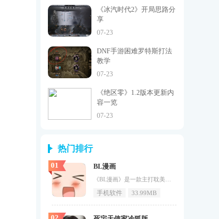
《冰汽时代2》开局思路分
享
07-23
DNF手游困难罗特斯打法
教学
07-23
《绝区零》1.2版本更新内
容一览
07-23
热门排行
01
BL漫画
《BL漫画》是一款主打耽美漫画，腐气满满，这款软件操作简单，各种精彩资源带来最佳体验，这里包含的资源非常完整和多样，每个用户都可以在互联网上找到自己喜欢的内容，从中获取更多优质资源，享受网上追剧的乐趣，体验最佳福利资源。BL漫画特点：1、BL漫画内容极其丰富，所有漫画均为正版资源，漫画更新速度极快，几乎为零等待；2、各种流行、流行的购物漫画内容随时推送，包括一些全网知名、流行的漫画内容；3、漫画分类详细，用户输入关键词即可搜索，喜欢的漫画内容可离线直接缓存。BL漫画
手机软件
33.99MB
02
死宅天使家冷狐版