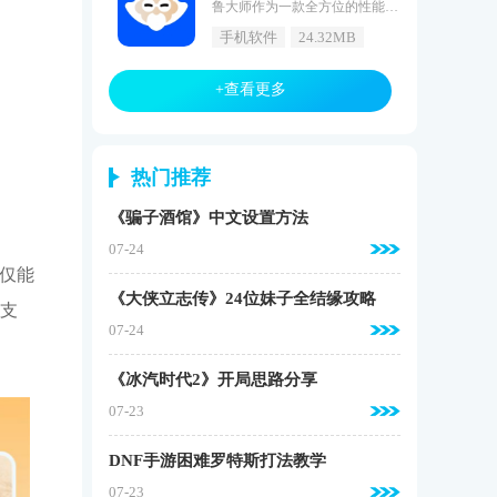
鲁大师作为一款全方位的性能检测与优化软件，自面世以来便广受好评。其简洁的界面设计让人一目了然，无论是性能检测、垃圾清理还是验机服务，都能迅速找到入口。鲁大师覆盖手机与电脑双平台，能够深度解析CPU、GPU、内存等核心硬件性能，为用户提供精准的硬件评估报告。其独特的验机功能能有效识别假冒伪劣产品，保障消费者权益。鲁大师还提供二手回收服务，助力用户环保处理废旧电子设备。总的来说，鲁大师是每一位电子产品用户的得力助手。跑分多少算好通过鲁大师评测app，可以对自己的手
手机软件
24.32MB
+查看更多
热门推荐
《骗子酒馆》中文设置方法
07-24
不仅能
《大侠立志传》24位妹子全结缘攻略
支
07-24
《冰汽时代2》开局思路分享
07-23
DNF手游困难罗特斯打法教学
07-23