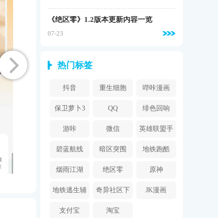
《绝区零》1.2版本更新内容一览
07-23
热门标签
抖音
重生细胞
哔咔漫画
2024
保卫萝卜3
QQ
绯色回响
游咔
微信
英雄联盟手
游
碧蓝航线
暗区突围
地铁跑酷
烟雨江湖
绝区零
原神
地铁逃生辅
奇异社区下
JK漫画
助器
载安装
支付宝
淘宝