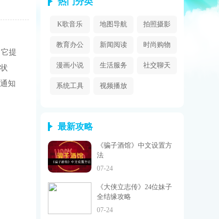
热门分类
K歌音乐
地图导航
拍照摄影
教育办公
新闻阅读
时尚购物
。它提
漫画小说
生活服务
社交聊天
状
通知
系统工具
视频播放
最新攻略
《骗子酒馆》中文设置方
法
07-24
《大侠立志传》24位妹子
全结缘攻略
07-24