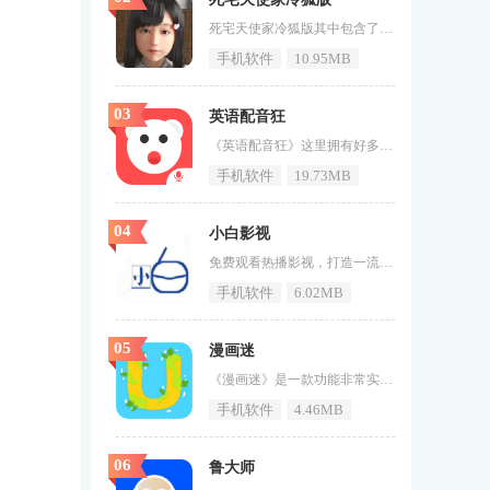
死宅天使家冷狐版其中包含了丰富的内容和数据，玩家可以在游戏中扮演角色，进行各种冒险和互动，游戏中还提供了各种类型的美女角色，玩家可以自定义和控制她们进行游戏，玩家还可以接受各种任务，享受游戏带来的乐趣，总的来说，这是一款非常有趣的游戏，快来下载体验吧。死宅天使家冷狐版设定了多样的故事背景1、死宅天使家冷狐版操作简单，让玩家能够轻松上手，畅玩游戏，每个情节的选择都将影响游戏的结局，让玩家充分体验游戏的乐趣。2、游戏中的情节设定精彩纷呈，让玩家能够在游戏中感受到真正的
手机软件
10.95MB
03
英语配音狂
《英语配音狂》这里拥有好多的动漫资源，你通过给动漫配英语，可以快速让你的口语得到提升。我们还有着专业的在线视频教育资源，让你可以随时随地的进行英语学习，快速提高你们的成绩，喜欢的用户快来游戏窝手游网下载使用吧！英语配音狂介绍英语配音狂app是由广州市九二网络科技有限公司强力打造的一款有趣的英语配音应用软件，软件内置英日韩法德俄西阿葡意泰越波斯语、缅甸语、粤语、闽南话、土耳其语、乌尔都语、波兰语、外国人学中文等超全语种课程，有效帮助您进行外语学习。英语配音狂亮点你可以根
手机软件
19.73MB
04
小白影视
免费观看热播影视，打造一流观影平台。《小白影视》享受爽快的影视播放体验，你自由地观看任何资源，还可以直接下载电影，将其保存到手机中，然后可以随时播放，它还是一个功能强大的视频播放器，你喜欢的内容在这里都可以观看体验。如果喜欢这款软件的用户不要在犹豫了快来71游戏网下载吧。小白影视特色1、小白影视是一款优秀的影视软件，用户可以免费观看电影享受舒适的体验。2、该软件使用户可以享受高质量的播放体验，让你可以有更多的观影选择体验。3、支持多种播放格式，自动转码，使用户可以流畅
手机软件
6.02MB
05
漫画迷
《漫画迷》是一款功能非常实用的手机漫画阅读软件，在这款游戏中所有的漫画观看都是十分流畅的，所有的漫画都有着不同的画质可以切换，让玩家可以拥有更多的选择，海量的漫画资源可以随意的选择观看，每一个资源都是可以免费观看的，并且在观看漫画的过程中没有任何的广告。漫画迷软件详情1、软件中的漫画资源非常的丰富，不管是国内外的漫画资源应有尽有。2、所有的漫画都是可以免费观看的，并且没有任何的广告烦恼。3、软件操作非常的轻松简单，只需要简单的点击就能够找到适合的漫画。漫画迷软件特色
手机软件
4.46MB
06
鲁大师