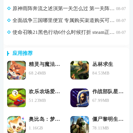
原神雨阵奔流之述演第一关怎么过 第一关阵线的形成通关攻略
08-07
全面战争三国哪里便宜 专属购买渠道购买可省179元
08-07
使命召唤21黑色行动6什么时候打折 steam正版游戏低价购买渠道分享
08-07
应用推荐
精灵与魔法最新版下载
丛林求生
68.24MB
84.53MB
欢乐农场爱消除
作战部队星际围攻手机版下载
51.23MB
67.99MB
奥比岛：梦幻国度
僵尸黎明生存中文版
1.16GB
78.11MB