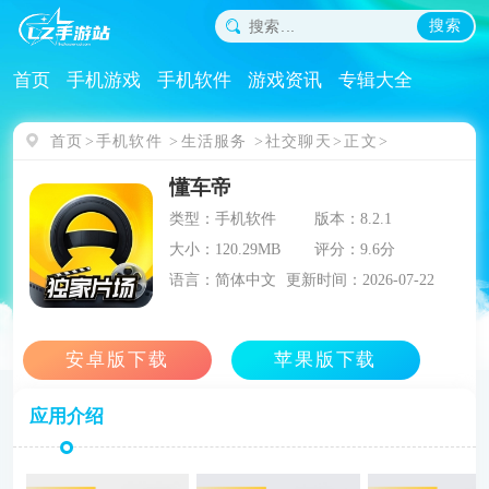
搜索
首页
手机游戏
手机软件
游戏资讯
专辑大全
首页
手机软件
生活服务
社交聊天
正文
懂车帝
类型：手机软件
版本：8.2.1
大小：120.29MB
评分：9.6分
语言：简体中文
更新时间：2026-07-22
应用介绍