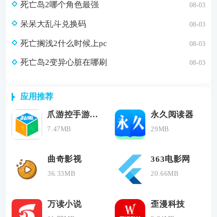
死亡岛2哪个角色最强
08-03
呆呆大乱斗兑换码
08-03
死亡搁浅2什么时候上pc
08-03
死亡岛2变异心脏在哪刷
08-03
应用推荐
爪游控手游盒子
永久阅读器
7.47MB
29MB
曲奇影视
363电影网
36.33MB
20.66MB
万读小说
歪漫科技